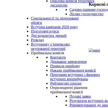
Циклова комісія технічних
Корисні 
дисциплін
Садово-паркове господ
Лісове господарство
Спеціальності та ліцензовані
обсяги
Вступна кампанія 2026 року
Підготовчі курси
Дні відкритих дверей
Розклад
Вступнику з тимчасово
окупованої території
Приймальна комісія
Контакти
Державне замовлення
Правила прийому
Накази приймальної комісії
Програми вступних і фахових
вступних випробувань
Рейтингові списки
Оприлюднені рішення
приймальної комісії
Подані заяви
Результати вступних в
Рекомендованні до зар