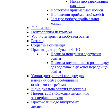
Наказ про зарахування
навчання
Протоколи приймальної комісії
Положення приймальної комісії
Звіт про роботу приймальної
комісії
Лабораторія
Психологічна підтримка
Урочиста присяга здобувача освіти
Розклад
Соціальна стипендія
Правила для здобувачів ФПО
Правила поведінки здобувачів
освіти
Правила внутрішнього розпорядку
для здобувачів фахової передвищої
освіти
Умови доступності коледжу для
навчання осіб з особливими
освітніми потребами
Індивідуальна освітня траєкторія
Презентації вибіркових дисциплін
за спеціальностями
Протоколи щодо вибіркових
дисциплін