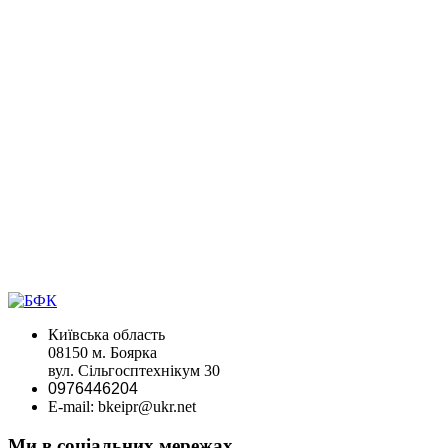
Київська область
08150 м. Боярка
вул. Сільгосптехнікум 30
0976446204
E-mail: bkeipr@ukr.net
Ми в соціальних мережах