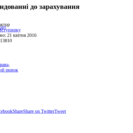
ндованні до зарахування
актор
орт
Вступнику
о: 21 квітня 2016
 13810
рава,
вий ринок
cebook
Share
Share on Twitter
Tweet