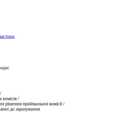
частина
роцес
/
 комісія
/
і рішення приймальної комісії
/
анні до зарахування