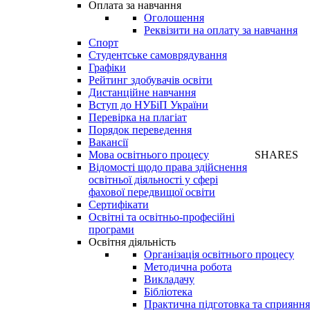
Оплата за навчання
Оголошення
Реквізити на оплату за навчання
Спорт
Студентське самоврядування
Графіки
Рейтинг здобувачів освіти
Дистанційне навчання
Вступ до НУБіП України
Перевірка на плагіат
Порядок переведення
Вакансії
Мова освітнього процесу
SHARES
Відомості щодо права здійснення
освітньої діяльності у сфері
фахової передвищої освіти
Сертифікати
Освітні та освітньо-професійні
програми
Освітня діяльність
Організація освітнього процесу
Методична робота
Викладачу
Бібліотека
Практична підготовка та сприяння