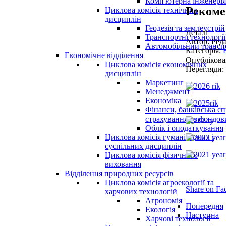
Комп'ютерна інженерія
Рекоме
Циклова комісія технічних
дисциплін
Геодезія та землеустрій
Деталі
Транспортні технології
Автор: Ред
Автомобільний трансп
Категорія:
Економічне відділення
Опублікован
Циклова комісія економічних
Перегляди:
дисциплін
Маркетинг
Менеджмент
Економіка
Фінанси, банківська сп
страхування та фондо
Облік і оподаткування
Циклова комісія гуманітарних і
суспільних дисциплін
Циклова комісія фізичного
виховання
Відділення природних ресурсів
Циклова комісія агроекології та
Share on Fa
харчових технологій
Агрономія
Попередня
Екологія
Наступна
Харчові технології