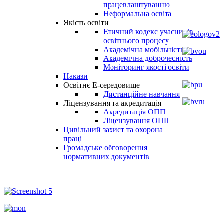
працевлаштуванню
Неформальна освіта
Якість освіти
Етичний кодекс учасників
освітнього процесу
Академічна мобільність
Академічна доброчесність
Моніторинг якості освіти
Накази
Освітнє Е-середовище
Дистанційне навчання
Ліцензування та акредитація
Акредитація ОПП
Ліцензування ОПП
Цивільний захист та охорона
праці
Громадське обговорення
нормативних документів