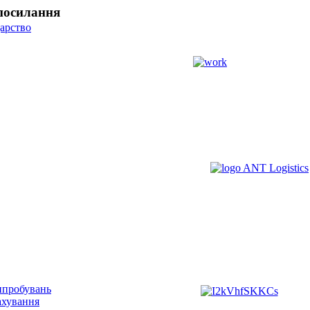
посилання
арство
ипробувань
ахування