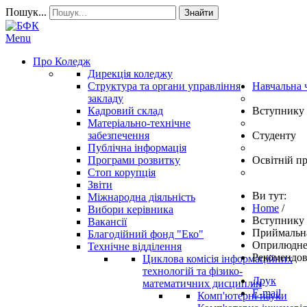
Пошук...
Знайти
Menu
Про Коледж
Дирекція коледжу
Структура та органи управління
Навчальна 
закладу
Кадровий склад
Вступнику
Матеріально-технічне
забезпечення
Студенту
Публічна інформація
Програми розвитку
Освітній п
Стоп корупція
Звіти
Ви тут:
Міжнародна діяльність
Home
/
Вибори керівника
Вступнику
Вакансії
Приймальна
Благодійний фонд "Еко"
Оприлюднен
Технічне відділення
Рекомендов
Циклова комісія інформаційних
технологій та фізико-
Друк
математичних дисциплін
E-mail
Комп'ютерні науки