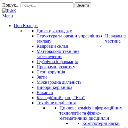
Пошук...
Знайти
Menu
Про Коледж
Дирекція коледжу
Структура та органи управління
Навчальна
закладу
частина
Кадровий склад
Матеріально-технічне
забезпечення
Публічна інформація
Програми розвитку
Стоп корупція
Звіти
Міжнародна діяльність
Вибори керівника
Вакансії
Благодійний фонд "Еко"
Технічне відділення
Циклова комісія інформаційних
технологій та фізико-
математичних дисциплін
Комп'ютерні науки