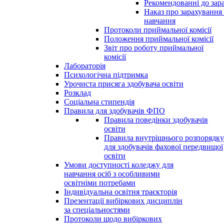
Рекомендованні до зар
Наказ про зарахування
навчання
Протоколи приймальної комісії
Положення приймальної комісії
Звіт про роботу приймальної
комісії
Лабораторія
Психологічна підтримка
Урочиста присяга здобувача освіти
Розклад
Соціальна стипендія
Правила для здобувачів ФПО
Правила поведінки здобувачів
освіти
Правила внутрішнього розпорядку
для здобувачів фахової передвищої
освіти
Умови доступності коледжу для
навчання осіб з особливими
освітніми потребами
Індивідуальна освітня траєкторія
Презентації вибіркових дисциплін
за спеціальностями
Протоколи щодо вибіркових