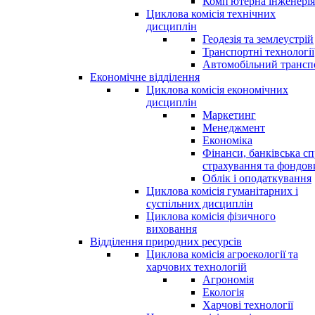
Комп'ютерна інженерія
Циклова комісія технічних
дисциплін
Геодезія та землеустрій
Транспортні технології
Автомобільний трансп
Економічне відділення
Циклова комісія економічних
дисциплін
Маркетинг
Менеджмент
Економіка
Фінанси, банківська сп
страхування та фондо
Облік і оподаткування
Циклова комісія гуманітарних і
суспільних дисциплін
Циклова комісія фізичного
виховання
Відділення природних ресурсів
Циклова комісія агроекології та
харчових технологій
Агрономія
Екологія
Харчові технології