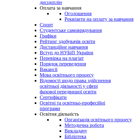
дисциплін
Оплата за навчання
Оголошення
Реквізити на оплату за навчання
Спорт
Студентське самоврядування
Графіки
Рейтинг здобувачів освіти
Дистанційне навчання
Вступ до НУБіП України
Перевірка на плагіат
Порядок переведення
Вакансії
Мова освітнього процесу
Відомості щодо права здійснення
освітньої діяльності у сфері
фахової передвищої освіти
Сертифікати
Освітні та освітньо-професійні
програми
Освітня діяльність
Організація освітнього процесу
Методична робота
Викладачу
Бібліотека