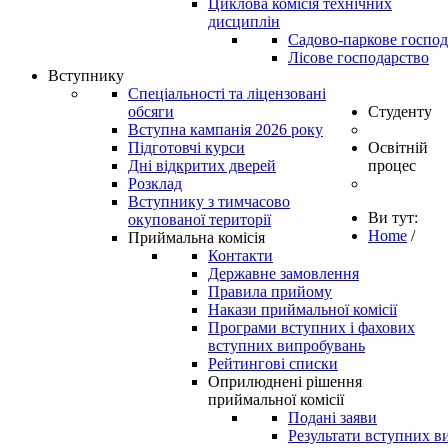
Циклова комісія технічних
дисциплін
Садово-паркове господ
Лісове господарство
Вступнику
Спеціальності та ліцензовані
обсяги
Студенту
Вступна кампанія 2026 року
Підготовчі курси
Освітній
Дні відкритих дверей
процес
Розклад
Вступнику з тимчасово
Ви тут:
окупованої території
Home
/
Приймальна комісія
Контакти
Державне замовлення
Правила прийому
Накази приймальної комісії
Програми вступних і фахових
вступних випробувань
Рейтингові списки
Оприлюднені рішення
приймальної комісії
Подані заяви
Результати вступних в