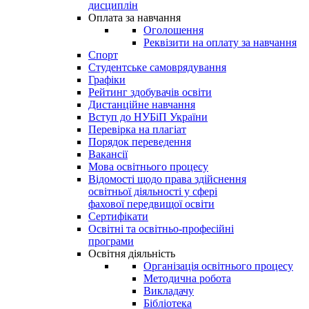
дисциплін
Оплата за навчання
Оголошення
Реквізити на оплату за навчання
Спорт
Студентське самоврядування
Графіки
Рейтинг здобувачів освіти
Дистанційне навчання
Вступ до НУБіП України
Перевірка на плагіат
Порядок переведення
Вакансії
Мова освітнього процесу
Відомості щодо права здійснення
освітньої діяльності у сфері
фахової передвищої освіти
Сертифікати
Освітні та освітньо-професійні
програми
Освітня діяльність
Організація освітнього процесу
Методична робота
Викладачу
Бібліотека