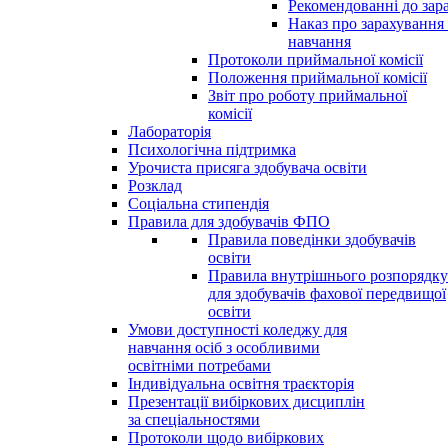
Рекомендованні до зар
Наказ про зарахування
навчання
Протоколи приймальної комісії
Положення приймальної комісії
Звіт про роботу приймальної
комісії
Лабораторія
Психологічна підтримка
Урочиста присяга здобувача освіти
Розклад
Соціальна стипендія
Правила для здобувачів ФПО
Правила поведінки здобувачів
освіти
Правила внутрішнього розпорядку
для здобувачів фахової передвищої
освіти
Умови доступності коледжу для
навчання осіб з особливими
освітніми потребами
Індивідуальна освітня траєкторія
Презентації вибіркових дисциплін
за спеціальностями
Протоколи щодо вибіркових