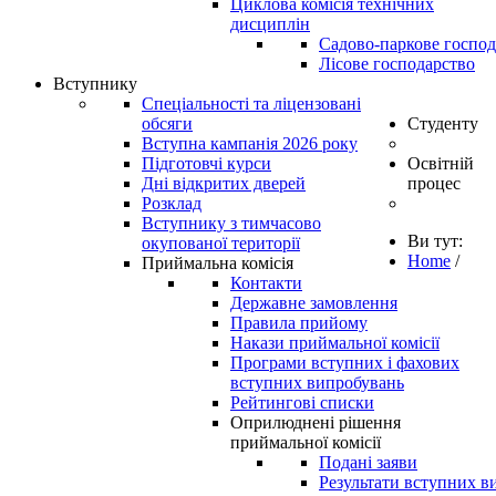
Циклова комісія технічних
дисциплін
Садово-паркове господ
Лісове господарство
Вступнику
Спеціальності та ліцензовані
обсяги
Студенту
Вступна кампанія 2026 року
Підготовчі курси
Освітній
Дні відкритих дверей
процес
Розклад
Вступнику з тимчасово
Ви тут:
окупованої території
Home
/
Приймальна комісія
Контакти
Державне замовлення
Правила прийому
Накази приймальної комісії
Програми вступних і фахових
вступних випробувань
Рейтингові списки
Оприлюднені рішення
приймальної комісії
Подані заяви
Результати вступних в