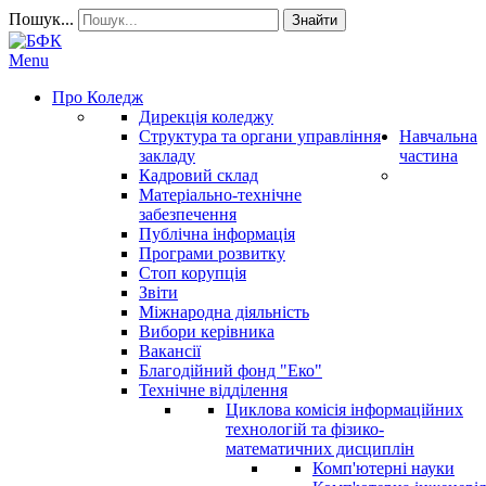
Пошук...
Знайти
Menu
Про Коледж
Дирекція коледжу
Структура та органи управління
Навчальна
закладу
частина
Кадровий склад
Матеріально-технічне
забезпечення
Публічна інформація
Програми розвитку
Стоп корупція
Звіти
Міжнародна діяльність
Вибори керівника
Вакансії
Благодійний фонд "Еко"
Технічне відділення
Циклова комісія інформаційних
технологій та фізико-
математичних дисциплін
Комп'ютерні науки