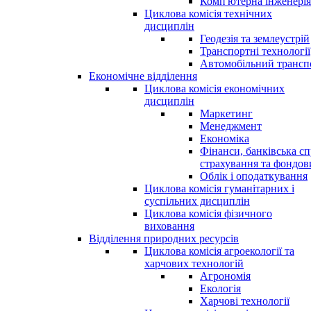
Комп'ютерна інженерія
Циклова комісія технічних
дисциплін
Геодезія та землеустрій
Транспортні технології
Автомобільний трансп
Економічне відділення
Циклова комісія економічних
дисциплін
Маркетинг
Менеджмент
Економіка
Фінанси, банківська сп
страхування та фондо
Облік і оподаткування
Циклова комісія гуманітарних і
суспільних дисциплін
Циклова комісія фізичного
виховання
Відділення природних ресурсів
Циклова комісія агроекології та
харчових технологій
Агрономія
Екологія
Харчові технології