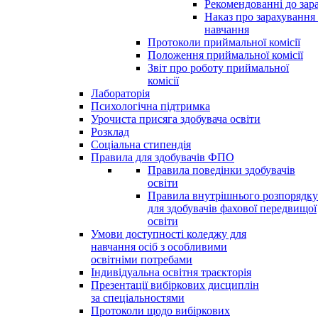
Рекомендованні до зар
Наказ про зарахування
навчання
Протоколи приймальної комісії
Положення приймальної комісії
Звіт про роботу приймальної
комісії
Лабораторія
Психологічна підтримка
Урочиста присяга здобувача освіти
Розклад
Соціальна стипендія
Правила для здобувачів ФПО
Правила поведінки здобувачів
освіти
Правила внутрішнього розпорядку
для здобувачів фахової передвищої
освіти
Умови доступності коледжу для
навчання осіб з особливими
освітніми потребами
Індивідуальна освітня траєкторія
Презентації вибіркових дисциплін
за спеціальностями
Протоколи щодо вибіркових