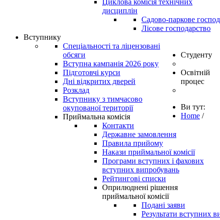
Циклова комісія технічних
дисциплін
Садово-паркове господ
Лісове господарство
Вступнику
Спеціальності та ліцензовані
обсяги
Студенту
Вступна кампанія 2026 року
Підготовчі курси
Освітній
Дні відкритих дверей
процес
Розклад
Вступнику з тимчасово
Ви тут:
окупованої території
Home
/
Приймальна комісія
Контакти
Державне замовлення
Правила прийому
Накази приймальної комісії
Програми вступних і фахових
вступних випробувань
Рейтингові списки
Оприлюднені рішення
приймальної комісії
Подані заяви
Результати вступних в