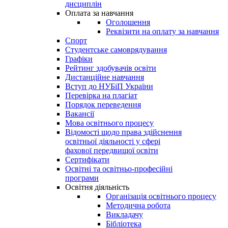
дисциплін
Оплата за навчання
Оголошення
Реквізити на оплату за навчання
Спорт
Студентське самоврядування
Графіки
Рейтинг здобувачів освіти
Дистанційне навчання
Вступ до НУБіП України
Перевірка на плагіат
Порядок переведення
Вакансії
Мова освітнього процесу
Відомості щодо права здійснення
освітньої діяльності у сфері
фахової передвищої освіти
Сертифікати
Освітні та освітньо-професійні
програми
Освітня діяльність
Організація освітнього процесу
Методична робота
Викладачу
Бібліотека