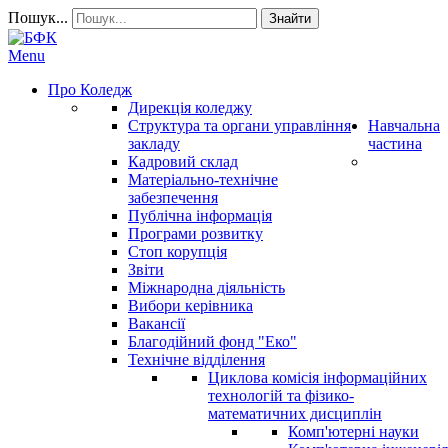
Пошук...
Знайти
Menu
Про Коледж
Дирекція коледжу
Структура та органи управління
Навчальна
закладу
частина
Кадровий склад
Матеріально-технічне
забезпечення
Публічна інформація
Програми розвитку
Стоп корупція
Звіти
Міжнародна діяльність
Вибори керівника
Вакансії
Благодійний фонд "Еко"
Технічне відділення
Циклова комісія інформаційних
технологій та фізико-
математичних дисциплін
Комп'ютерні науки