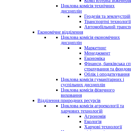
Комп'ютерна інженерія
Циклова комісія технічних
дисциплін
Геодезія та землеустрій
Транспортні технології
Автомобільний трансп
Економічне відділення
Циклова комісія економічних
дисциплін
Маркетинг
Менеджмент
Економіка
Фінанси, банківська сп
страхування та фондо
Облік і оподаткування
Циклова комісія гуманітарних і
суспільних дисциплін
Циклова комісія фізичного
виховання
Відділення природних ресурсів
Циклова комісія агроекології та
харчових технологій
Агрономія
Екологія
Харчові технології