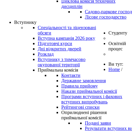
Циклова комісія технічних
дисциплін
Садово-паркове господ
Лісове господарство
Вступнику
Спеціальності та ліцензовані
обсяги
Студенту
Вступна кампанія 2026 року
Підготовчі курси
Освітній
Дні відкритих дверей
процес
Розклад
Вступнику з тимчасово
Ви тут:
окупованої території
Home
/
Приймальна комісія
Контакти
Державне замовлення
Правила прийому
Накази приймальної комісії
Програми вступних і фахових
вступних випробувань
Рейтингові списки
Оприлюднені рішення
приймальної комісії
Подані заяви
Результати вступних в