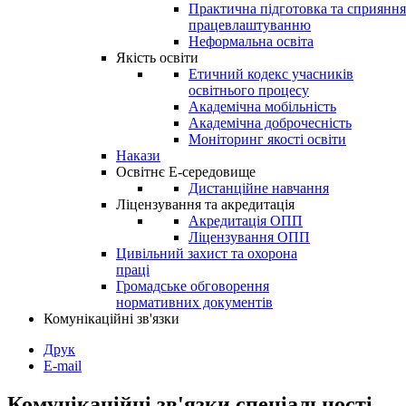
Практична підготовка та сприяння
працевлаштуванню
Неформальна освіта
Якість освіти
Етичний кодекс учасників
освітнього процесу
Академічна мобільність
Академічна доброчесність
Моніторинг якості освіти
Накази
Освітнє Е-середовище
Дистанційне навчання
Ліцензування та акредитація
Акредитація ОПП
Ліцензування ОПП
Цивільний захист та охорона
праці
Громадське обговорення
нормативних документів
Комунікаційні зв'язки
Друк
E-mail
Комунікаційні зв'язки спеціальності