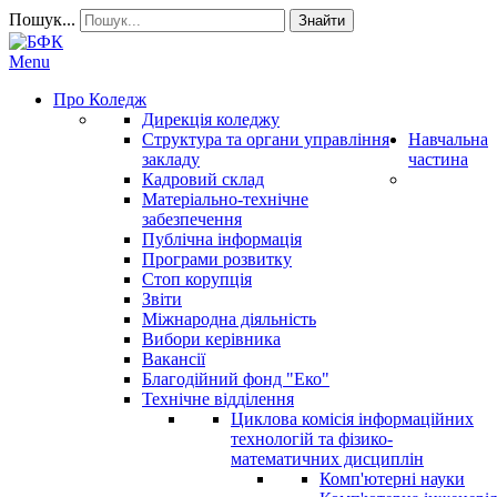
Пошук...
Знайти
Menu
Про Коледж
Дирекція коледжу
Структура та органи управління
Навчальна
закладу
частина
Кадровий склад
Матеріально-технічне
забезпечення
Публічна інформація
Програми розвитку
Стоп корупція
Звіти
Міжнародна діяльність
Вибори керівника
Вакансії
Благодійний фонд "Еко"
Технічне відділення
Циклова комісія інформаційних
технологій та фізико-
математичних дисциплін
Комп'ютерні науки