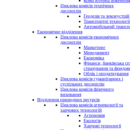
Комп'ютерна інженерія
Циклова комісія технічних
дисциплін
Геодезія та землеустрій
Транспортні технології
Автомобільний трансп
Економічне відділення
Циклова комісія економічних
дисциплін
Маркетинг
Менеджмент
Економіка
Фінанси, банківська сп
страхування та фондо
Облік і оподаткування
Циклова комісія гуманітарних і
суспільних дисциплін
Циклова комісія фізичного
виховання
Відділення природних ресурсів
Циклова комісія агроекології та
харчових технологій
Агрономія
Екологія
Харчові технології