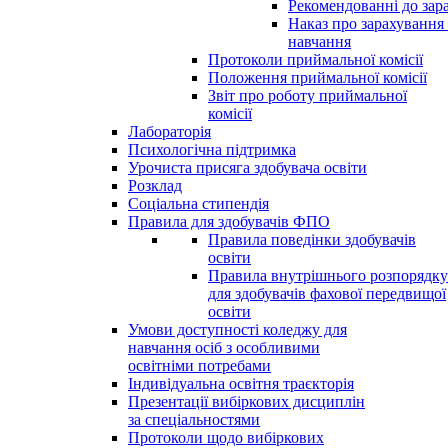
Рекомендованні до зар
Наказ про зарахування
навчання
Протоколи приймальної комісії
Положення приймальної комісії
Звіт про роботу приймальної
комісії
Лабораторія
Психологічна підтримка
Урочиста присяга здобувача освіти
Розклад
Соціальна стипендія
Правила для здобувачів ФПО
Правила поведінки здобувачів
освіти
Правила внутрішнього розпорядку
для здобувачів фахової передвищої
освіти
Умови доступності коледжу для
навчання осіб з особливими
освітніми потребами
Індивідуальна освітня траєкторія
Презентації вибіркових дисциплін
за спеціальностями
Протоколи щодо вибіркових