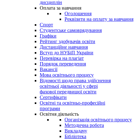
дисциплін
Оплата за навчання
Оголошення
Реквізити на оплату за навчання
Спорт
Студентське самоврядування
Графіки
Рейтинг здобувачів освіти
Дистанційне навчання
Вступ до НУБіП України
Перевірка на плагіат
Порядок переведення
Вакансії
Мова освітнього процесу
Відомості щодо права здійснення
освітньої діяльності у сфері
фахової передвищої освіти
Сертифікати
Освітні та освітньо-професійні
програми
Освітня діяльність
Організація освітнього процесу
Методична робота
Викладачу
Бібліотека