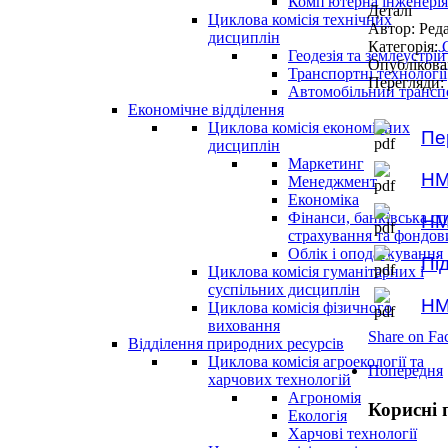
Комп'ютерна інженерія
Деталі
Циклова комісія технічних
Автор: Ред
дисциплін
Категорія:
Геодезія та землеустрій
Опублікова
Транспортні технології
Перегляди:
Автомобільний трансп
Економічне відділення
Циклова комісія економічних
Пе
дисциплін
Маркетинг
НМ
Менеджмент
Економіка
Фінанси, банківська сп
НМ
страхування та фондо
Облік і оподаткування
Пі
Циклова комісія гуманітарних і
суспільних дисциплін
НМ
Циклова комісія фізичного
виховання
Share on Fa
Відділення природних ресурсів
Циклова комісія агроекології та
Попередня
харчових технологій
Агрономія
Корисні 
Екологія
Харчові технології