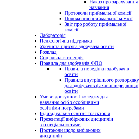
Наказ про зарахування
навчання
Протоколи приймальної комісії
Положення приймальної комісії
Звіт про роботу приймальної
комісії
Лабораторія
Психологічна підтримка
Урочиста присяга здобувача освіти
Розклад
Соціальна стипендія
Правила для здобувачів ФПО
Правила поведінки здобувачів
освіти
Правила внутрішнього розпорядку
для здобувачів фахової передвищої
освіти
Умови доступності коледжу для
навчання осіб з особливими
освітніми потребами
Індивідуальна освітня траєкторія
Презентації вибіркових дисциплін
за спеціальностями
Протоколи щодо вибіркових
дисциплін