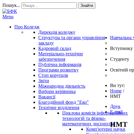
Пошук...
Знайти
Menu
Про Коледж
Дирекція коледжу
Структура та органи управління
Навчальна 
закладу
Кадровий склад
Вступнику
Матеріально-технічне
забезпечення
Студенту
Публічна інформація
Програми розвитку
Освітній п
Стоп корупція
Звіти
Ви тут:
Міжнародна діяльність
Home
/
Вибори керівника
НМТ
Вакансії
Благодійний фонд "Еко"
Друк
Технічне відділення
E-mail
Циклова комісія інформаційних
технологій та фізико-
НМТ
математичних дисциплін
Комп'ютерні науки