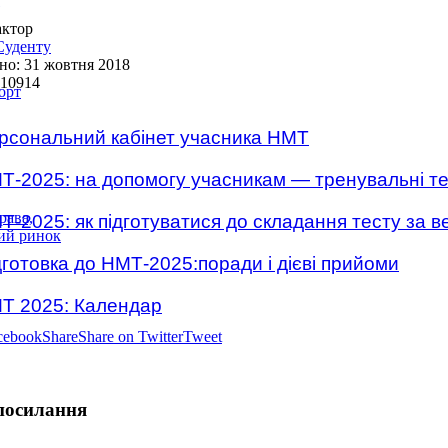
актор
Суденту
но: 31 жовтня 2018
 10914
орт
рсональний кабінет учасника НМТ
Т-2025: на допомогу учасникам — тренувальні т
рава,
Т-2025: як підготуватися до складання тесту за вес
вий ринок
дготовка до НМТ-2025:поради і дієві прийоми
Т 2025: Календар
cebook
Share
Share on Twitter
Tweet
посилання