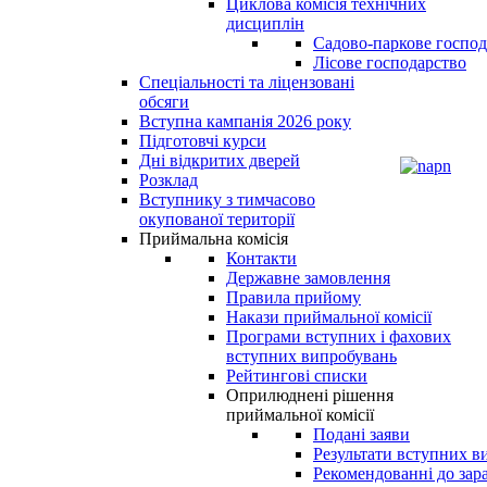
Циклова комісія технічних
дисциплін
Садово-паркове господ
Лісове господарство
Спеціальності та ліцензовані
обсяги
Вступна кампанія 2026 року
Підготовчі курси
Дні відкритих дверей
Розклад
Вступнику з тимчасово
окупованої території
Приймальна комісія
Контакти
Державне замовлення
Правила прийому
Накази приймальної комісії
Програми вступних і фахових
вступних випробувань
Рейтингові списки
Оприлюднені рішення
приймальної комісії
Подані заяви
Результати вступних в
Рекомендованні до зар