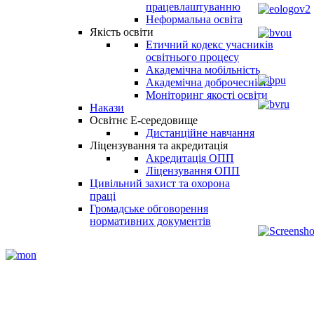
працевлаштуванню
Неформальна освіта
Якість освіти
Етичний кодекс учасників
освітнього процесу
Академічна мобільність
Академічна доброчесність
Моніторинг якості освіти
Накази
Освітнє Е-середовище
Дистанційне навчання
Ліцензування та акредитація
Акредитація ОПП
Ліцензування ОПП
Цивільний захист та охорона
праці
Громадське обговорення
нормативних документів