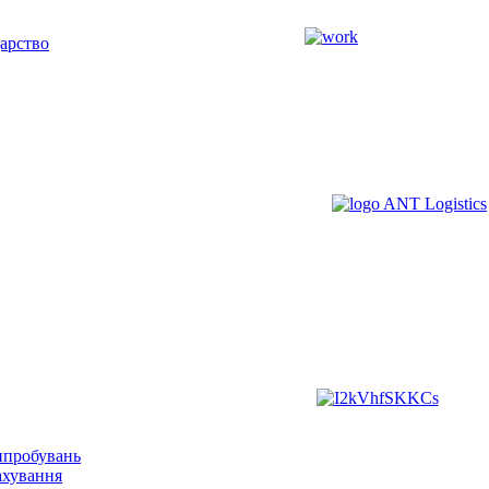
арство
ипробувань
ахування