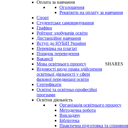
Оплата за навчання
Оголошення
Реквізити на оплату за навчання
Спорт
Студентське самоврядування
Графіки
Рейтинг здобувачів освіти
Дистанційне навчання
Вступ до НУБіП України
Перевірка на плагіат
Порядок переведення
Вакансії
Мова освітнього процесу
SHARES
Відомості щодо права здійснення
освітньої діяльності у сфері
фахової передвищої освіти
Сертифікати
Освітні та освітньо-професійні
програми
Освітня діяльність
Організація освітнього процесу
Методична робота
Викладачу
Бібліотека
Практична підготовка та сприяння