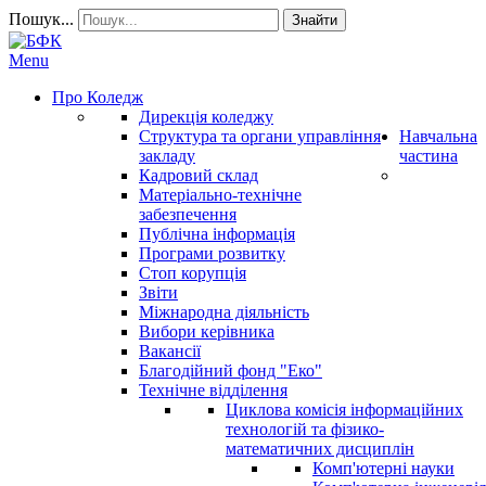
Пошук...
Знайти
Menu
Про Коледж
Дирекція коледжу
Структура та органи управління
Навчальна
закладу
частина
Кадровий склад
Матеріально-технічне
забезпечення
Публічна інформація
Програми розвитку
Стоп корупція
Звіти
Міжнародна діяльність
Вибори керівника
Вакансії
Благодійний фонд "Еко"
Технічне відділення
Циклова комісія інформаційних
технологій та фізико-
математичних дисциплін
Комп'ютерні науки