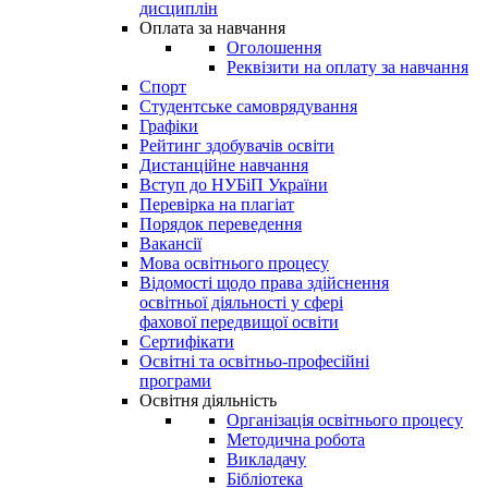
дисциплін
Оплата за навчання
Оголошення
Реквізити на оплату за навчання
Спорт
Студентське самоврядування
Графіки
Рейтинг здобувачів освіти
Дистанційне навчання
Вступ до НУБіП України
Перевірка на плагіат
Порядок переведення
Вакансії
Мова освітнього процесу
Відомості щодо права здійснення
освітньої діяльності у сфері
фахової передвищої освіти
Сертифікати
Освітні та освітньо-професійні
програми
Освітня діяльність
Організація освітнього процесу
Методична робота
Викладачу
Бібліотека