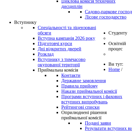
Циклова комісія технічних
дисциплін
Садово-паркове господ
Лісове господарство
Вступнику
Спеціальності та ліцензовані
обсяги
Студенту
Вступна кампанія 2026 року
Підготовчі курси
Освітній
Дні відкритих дверей
процес
Розклад
Вступнику з тимчасово
Ви тут:
окупованої території
Home
/
Приймальна комісія
Контакти
Державне замовлення
Правила прийому
Накази приймальної комісії
Програми вступних і фахових
вступних випробувань
Рейтингові списки
Оприлюднені рішення
приймальної комісії
Подані заяви
Результати вступних в