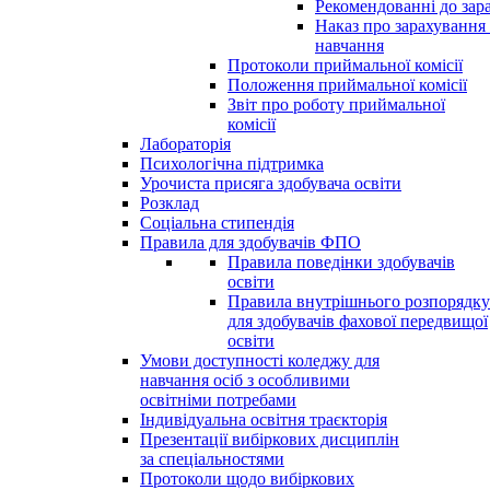
Рекомендованні до зар
Наказ про зарахування
навчання
Протоколи приймальної комісії
Положення приймальної комісії
Звіт про роботу приймальної
комісії
Лабораторія
Психологічна підтримка
Урочиста присяга здобувача освіти
Розклад
Соціальна стипендія
Правила для здобувачів ФПО
Правила поведінки здобувачів
освіти
Правила внутрішнього розпорядку
для здобувачів фахової передвищої
освіти
Умови доступності коледжу для
навчання осіб з особливими
освітніми потребами
Індивідуальна освітня траєкторія
Презентації вибіркових дисциплін
за спеціальностями
Протоколи щодо вибіркових