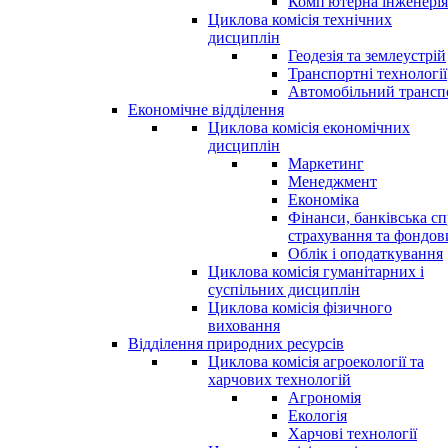
Комп'ютерна інженерія
Циклова комісія технічних
дисциплін
Геодезія та землеустрій
Транспортні технології
Автомобільний трансп
Економічне відділення
Циклова комісія економічних
дисциплін
Маркетинг
Менеджмент
Економіка
Фінанси, банківська сп
страхування та фондо
Облік і оподаткування
Циклова комісія гуманітарних і
суспільних дисциплін
Циклова комісія фізичного
виховання
Відділення природних ресурсів
Циклова комісія агроекології та
харчових технологій
Агрономія
Екологія
Харчові технології