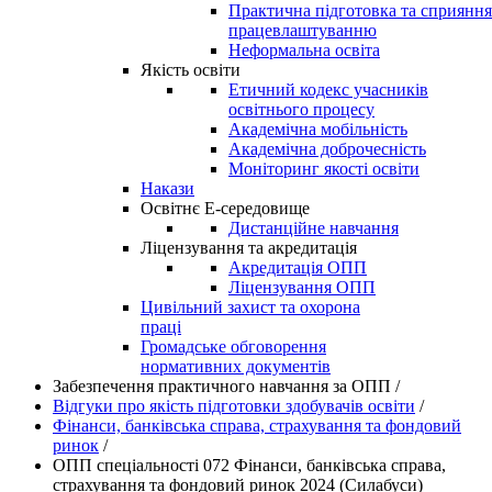
Практична підготовка та сприяння
працевлаштуванню
Неформальна освіта
Якість освіти
Етичний кодекс учасників
освітнього процесу
Академічна мобільність
Академічна доброчесність
Моніторинг якості освіти
Накази
Освітнє Е-середовище
Дистанційне навчання
Ліцензування та акредитація
Акредитація ОПП
Ліцензування ОПП
Цивільний захист та охорона
праці
Громадське обговорення
нормативних документів
Забезпечення практичного навчання за ОПП
/
Відгуки про якість підготовки здобувачів освіти
/
Фінанси, банківська справа, страхування та фондовий
ринок
/
ОПП спеціальності 072 Фінанси, банківська справа,
страхування та фондовий ринок 2024 (Силабуси)