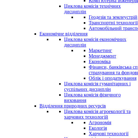
Комп'ютерна інженерія
Циклова комісія технічних
дисциплін
Геодезія та землеустрій
Транспортні технології
Автомобільний трансп
Економічне відділення
Циклова комісія економічних
дисциплін
Маркетинг
Менеджмент
Економіка
Фінанси, банківська сп
страхування та фондо
Облік і оподаткування
Циклова комісія гуманітарних і
суспільних дисциплін
Циклова комісія фізичного
виховання
Відділення природних ресурсів
Циклова комісія агроекології та
харчових технологій
Агрономія
Екологія
Харчові технології