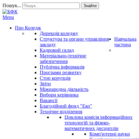
Пошук...
Знайти
Menu
Про Коледж
Дирекція коледжу
Структура та органи управління
Навчальна
закладу
частина
Кадровий склад
Матеріально-технічне
забезпечення
Публічна інформація
Програми розвитку
Стоп корупція
Звіти
Міжнародна діяльність
Вибори керівника
Вакансії
Благодійний фонд "Еко"
Технічне відділення
Циклова комісія інформаційних
технологій та фізико-
математичних дисциплін
Комп'ютерні науки