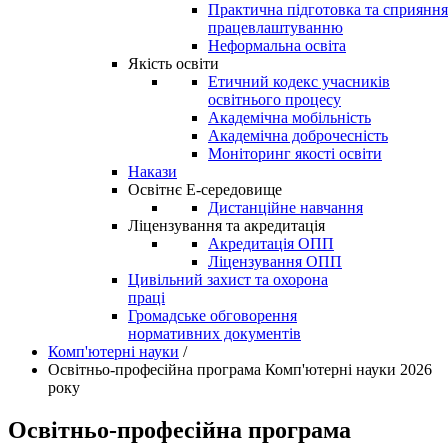
Практична підготовка та сприяння
працевлаштуванню
Неформальна освіта
Якість освіти
Етичний кодекс учасників
освітнього процесу
Академічна мобільність
Академічна доброчесність
Моніторинг якості освіти
Накази
Освітнє Е-середовище
Дистанційне навчання
Ліцензування та акредитація
Акредитація ОПП
Ліцензування ОПП
Цивільний захист та охорона
праці
Громадське обговорення
нормативних документів
Комп'ютерні науки
/
Освітньо-професійна програма Комп'ютерні науки 2026
року
Освітньо-професійна програма