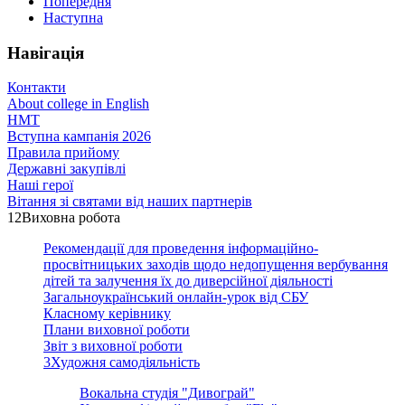
Попередня
Наступна
Навігація
Контакти
About college in English
НМТ
Вступна кампанія 2026
Правила прийому
Державні закупівлі
Наші герої
Вітання зі святами від наших партнерів
12
Виховна робота
Рекомендації для проведення інформаційно-
просвітницьких заходів щодо недопущення вербування
дітей та залучення їх до диверсійної діяльності
Загальноукраїнський онлайн-урок від СБУ
Класному керівнику
Плани виховної роботи
Звіт з виховної роботи
3
Художня самодіяльність
Вокальна студія "Дивограй"