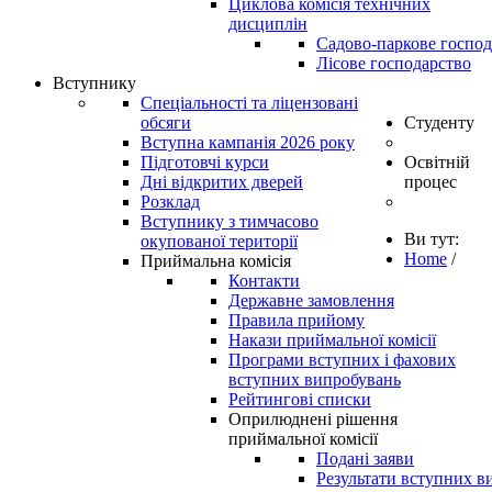
Циклова комісія технічних
дисциплін
Садово-паркове господ
Лісове господарство
Вступнику
Спеціальності та ліцензовані
обсяги
Студенту
Вступна кампанія 2026 року
Підготовчі курси
Освітній
Дні відкритих дверей
процес
Розклад
Вступнику з тимчасово
Ви тут:
окупованої території
Home
/
Приймальна комісія
Контакти
Державне замовлення
Правила прийому
Накази приймальної комісії
Програми вступних і фахових
вступних випробувань
Рейтингові списки
Оприлюднені рішення
приймальної комісії
Подані заяви
Результати вступних в