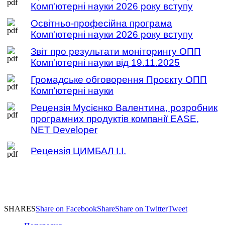
Комп'ютерні науки 2026 року вступу
Освітньо-професійна програма
Комп'ютерні науки 2026 року вступу
Звіт про результати моніторингу ОПП
Комп'ютерні науки від 19.11.2025
Громадське обговорення Проєкту ОПП
Комп’ютерні науки
Рецензія Мусієнко Валентина, розробник
програмних продуктів компанії EASE,
NET Developer
Рецензія ЦИМБАЛ І.І.
SHARES
Share on Facebook
Share
Share on Twitter
Tweet