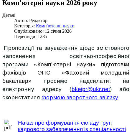
Комп'ютерні науки 2026 року
Деталі
Автор: Редактор
Категорія:
Комп'ютерні науки
Опубліковано: 12 січня 2026
Перегляди: 1285
Пропозиції та зауваження щодо змістовного
наповнення освітньо-професійної
програми
«Комп'ютерні науки
»
підготовки
фахівців ОПС «Фаховий молодший
бакалавр»
просимо надсилати: на
електронну адресу (
bkeipr@ukr.net
) або
скористатися
формою зворотного зв’язку
.
Наказ про формування складу груп
кадрового забезпечення із спеціальності