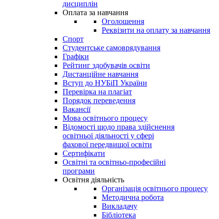
дисциплін
Оплата за навчання
Оголошення
Реквізити на оплату за навчання
Спорт
Студентське самоврядування
Графіки
Рейтинг здобувачів освіти
Дистанційне навчання
Вступ до НУБіП України
Перевірка на плагіат
Порядок переведення
Вакансії
Мова освітнього процесу
Відомості щодо права здійснення
освітньої діяльності у сфері
фахової передвищої освіти
Сертифікати
Освітні та освітньо-професійні
програми
Освітня діяльність
Організація освітнього процесу
Методична робота
Викладачу
Бібліотека