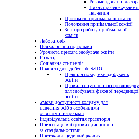
Рекомендованні до зар
Наказ про зарахування
навчання
Протоколи приймальної комісії
Положення приймальної комісії
Звіт про роботу приймальної
комісії
Лабораторія
Психологічна підтримка
Урочиста присяга здобувача освіти
Розклад
Соціальна стипендія
Правила для здобувачів ФПО
Правила поведінки здобувачів
освіти
Правила внутрішнього розпорядку
для здобувачів фахової передвищої
освіти
Умови доступності коледжу для
навчання осіб з особливими
освітніми потребами
Індивідуальна освітня траєкторія
Презентації вибіркових дисциплін
за спеціальностями
Протоколи щодо вибіркових